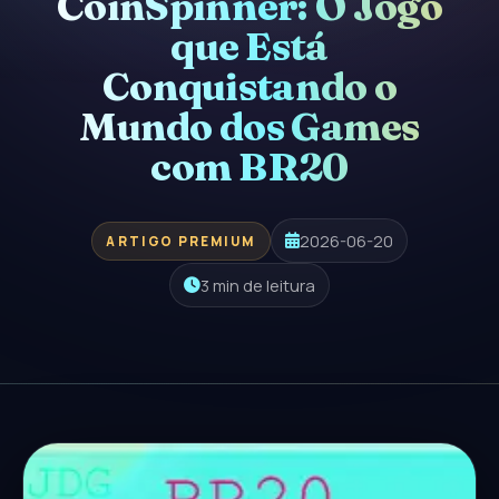
CoinSpinner: O Jogo
que Está
Conquistando o
Mundo dos Games
com BR20
2026-06-20
ARTIGO PREMIUM
3 min de leitura