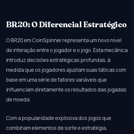
BR20: O Diferencial Estratégico
O BR20 em CoinSpinner representa um novo nível
de interação entre o jogador e o jogo. Esta mecânica
introduz decisões estratégicas profundas, à
medida que os jogadores ajustam suas táticas com
base em uma série de fatores variáveis que
influenciam diretamente os resultados das jogadas
de moeda.
Com a popularidade explosiva dos jogos que
combinam elementos de sorte e estratégia,