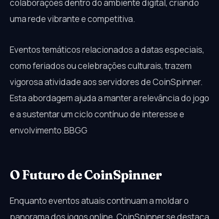
colaborações dentro do ambiente digital, criando
uma rede vibrante e competitiva.
Eventos temáticos relacionados a datas especiais,
como feriados ou celebrações culturais, trazem
vigorosa atividade aos servidores de CoinSpinner.
Esta abordagem ajuda a manter a relevância do jogo
e a sustentar um ciclo contínuo de interesse e
envolvimento.
BBGG
O Futuro de CoinSpinner
Enquanto eventos atuais continuam a moldar o
panorama dos jogos online, CoinSpinner se destaca