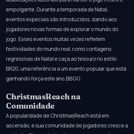
empolgante. Durante a temporada de Natal,
eventos especiais são introduzidos, dando aos
jogadores novas formas de explorar o mundo do
jogo. Esses eventos muitas vezes refletem
festividades do mundo real, como contagens
regressivas de Natal e caça ao tesouro no estilo
BR20, uma referência a um evento popular que está
ganhando força este ano.
BBGG
ChristmasReach na
Comunidade
A popularidade de ChristmasReach está em
ascensão, e sua comunidade de jogadores cresce a