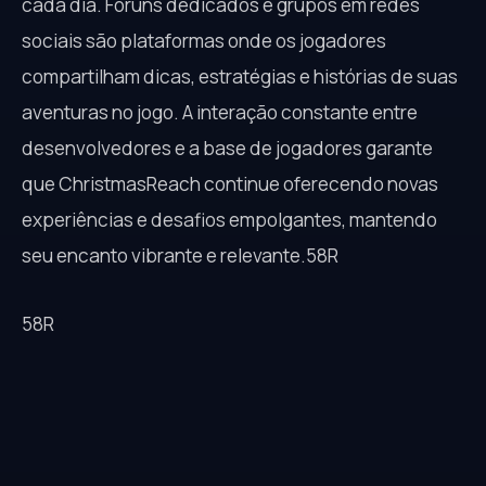
cada dia. Fóruns dedicados e grupos em redes
sociais são plataformas onde os jogadores
compartilham dicas, estratégias e histórias de suas
aventuras no jogo. A interação constante entre
desenvolvedores e a base de jogadores garante
que ChristmasReach continue oferecendo novas
experiências e desafios empolgantes, mantendo
seu encanto vibrante e relevante.
58R
58R