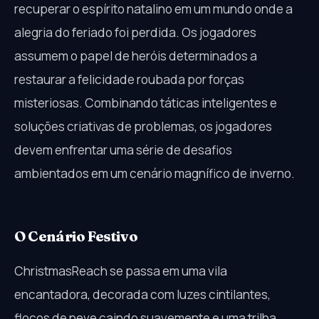
recuperar o espírito natalino em um mundo onde a
alegria do feriado foi perdida. Os jogadores
assumem o papel de heróis determinados a
restaurar a felicidade roubada por forças
misteriosas. Combinando táticas inteligentes e
soluções criativas de problemas, os jogadores
devem enfrentar uma série de desafios
ambientados em um cenário magnífico de inverno.
O Cenário Festivo
ChristmasReach se passa em uma vila
encantadora, decorada com luzes cintilantes,
flocos de neve caindo suavemente e uma trilha