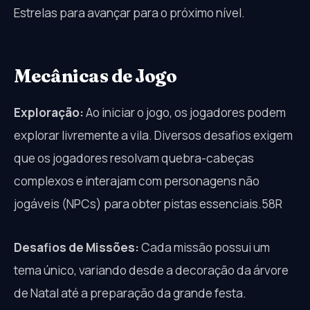
Estrelas para avançar para o próximo nível.
Mecânicas de Jogo
Exploração:
Ao iniciar o jogo, os jogadores podem
explorar livremente a vila. Diversos desafios exigem
que os jogadores resolvam quebra-cabeças
complexos e interajam com personagens não
jogáveis (NPCs) para obter pistas essenciais.
58R
Desafios de Missões:
Cada missão possui um
tema único, variando desde a decoração da árvore
de Natal até a preparação da grande festa.