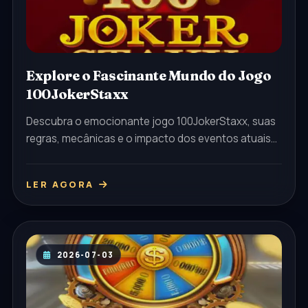
Explore o Fascinante Mundo do Jogo
100JokerStaxx
Descubra o emocionante jogo 100JokerStaxx, suas
regras, mecânicas e o impacto dos eventos atuais
em suas funcionalidades.
LER AGORA
2026-07-03