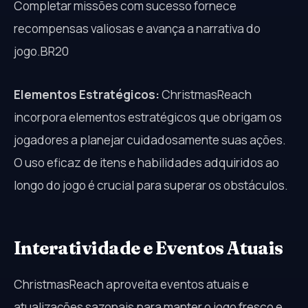
Completar missões com sucesso fornece
recompensas valiosas e avança a narrativa do
jogo.
BR20
Elementos Estratégicos:
ChristmasReach
incorpora elementos estratégicos que obrigam os
jogadores a planejar cuidadosamente suas ações.
O uso eficaz de itens e habilidades adquiridos ao
longo do jogo é crucial para superar os obstáculos.
Interatividade e Eventos Atuais
ChristmasReach aproveita eventos atuais e
atualizações sazonais para manter o jogo fresco e